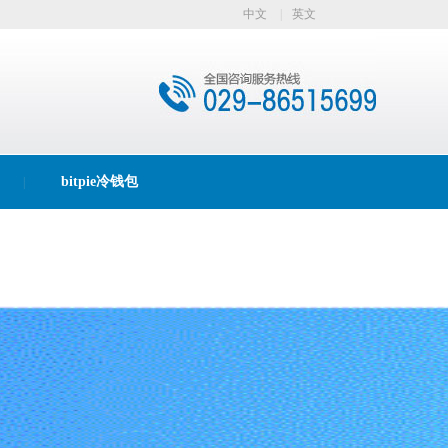
中文
|
英文
bitpie冷钱包
|