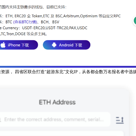
资源， 四省区联合打造“超游东北”文化IP，从各都会数万名报名者中选