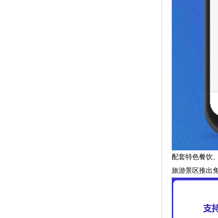
配套特色餐饮、
旅游景区推出