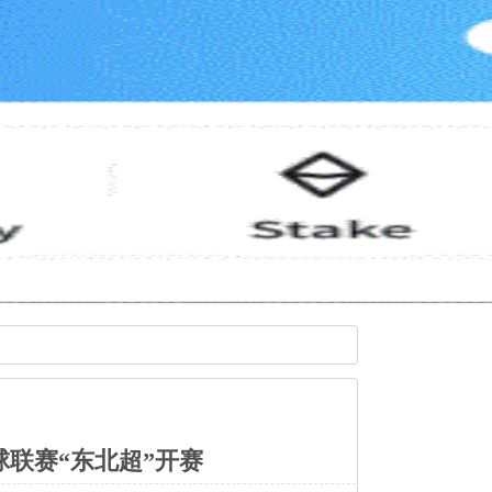
联赛“东北超”开赛