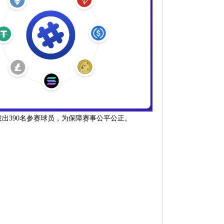
拔出390名参赛球员，为保障赛事公平公正。