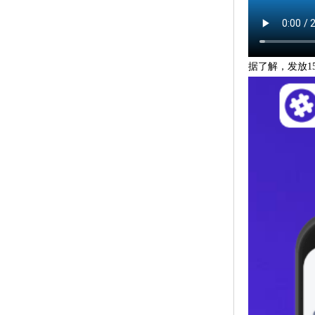
据了解，发放1