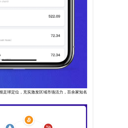
坚持草根足球定位，充实激发区域市场活力，百余家知名