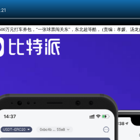
500万元打车券包，“一张球票闯关东”，东北超等酷， (责编：孝媛、汤龙)