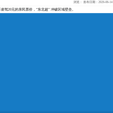
浏览：
发布日期：2026-06-14
凌驾20元的亲民票价，“东北超” 冲破区域壁垒。