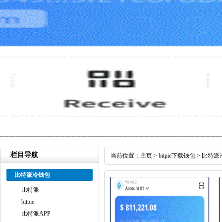
栏目导航
当前位置：
主页
>
bitpie下载钱包
>
比特派
比特派冷钱包
比特派
bitpie
比特派APP