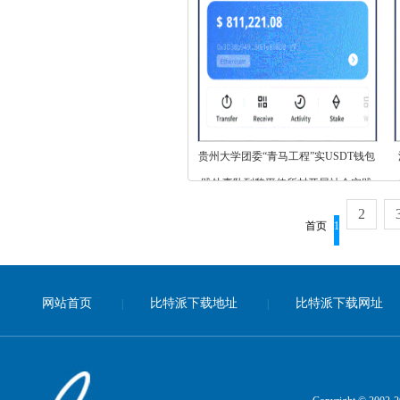
贵州大学团委“青马工程”实USDT钱包
践处事队到黎平佳所村开展社会实践
2
首页
1
网站首页
比特派下载地址
比特派下载网址
|
|