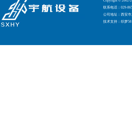
Copyright © 20
联系电话：029-8651
公司地址：西安巿凤
技术支持：
织梦58