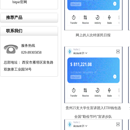
bitpie官网
推荐产品
联系我们
网上的人比特派民日报
服务热线
029-89305858
总部地址： 西安市雁塔区富鱼路
双旗寨工业园58号
贵州25支大学生宣讲团入ETH钱包选
全国“勤俭节约”宣讲步队