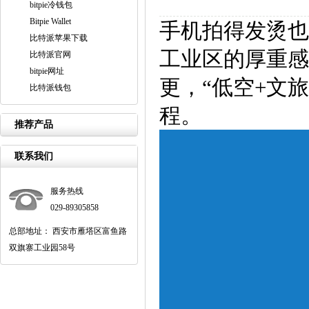
bitpie冷钱包
Bitpie Wallet
手机拍得发烫也
比特派苹果下载
工业区的厚重感
比特派官网
bitpie网址
更，“低空+文旅
比特派钱包
程。
推荐产品
联系我们
服务热线
029-89305858
总部地址： 西安市雁塔区富鱼路
双旗寨工业园58号