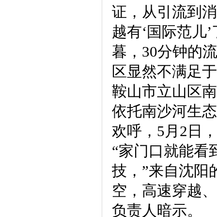
证，从引流到消费
越有‘国际范儿’
暮，30分钟的
区显然不满足于
鞍山市立山区南
依托南沙河生态
欢呼，5月2日
“家门口就能看
技，”来自沈阳
空，高速穿越、
负责人暗示。