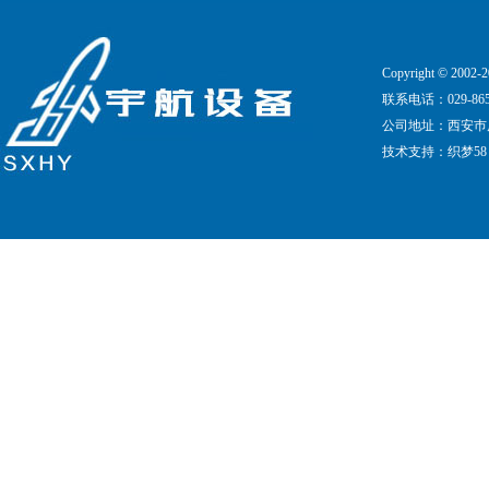
Copyright © 20
联系电话：029-8651
公司地址：西安巿凤
技术支持：
织梦58