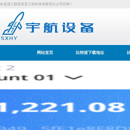
欢迎进入陕西某某工程科技有限责任公司官网！
网站首页
比特派下载地址
|
|
比特派苹果下载
|
|