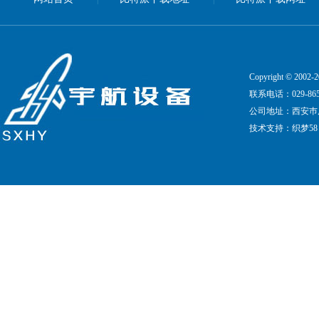
Copyright © 20
联系电话：029-8651
公司地址：西安巿凤
技术支持：
织梦58