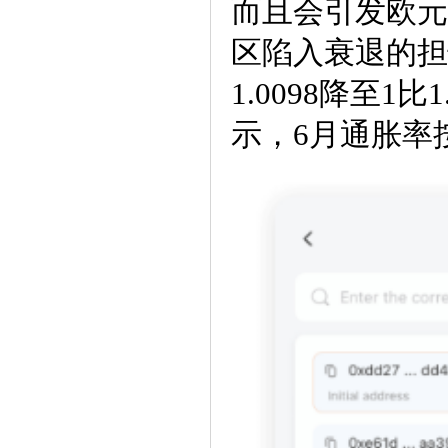
而且会引发欧元
区陷入衰退的担
1.0098降至
示，6月通胀率按