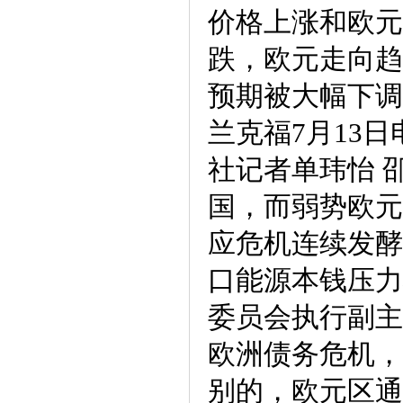
价格上涨和欧元
跌，欧元走向趋
预期被大幅下调
兰克福7月13
社记者单玮怡 
国，而弱势欧元
应危机连续发酵
口能源本钱压力
委员会执行副主
欧洲债务危机，2
别的，欧元区通