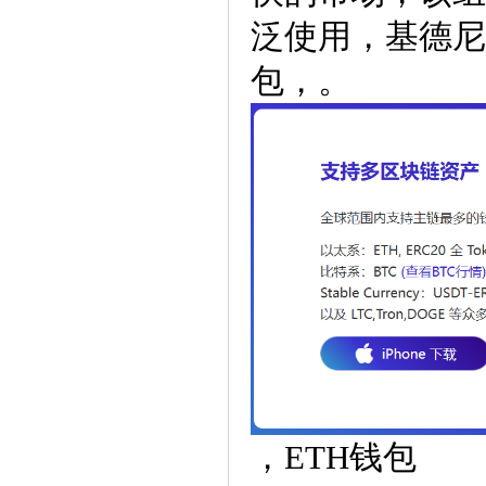
泛使用，基德尼
包，。
，ETH钱包