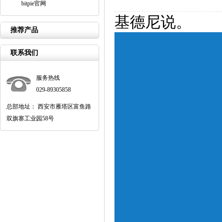
bitpie官网
基德尼说。
推荐产品
联系我们
服务热线
029-89305858
总部地址： 西安市雁塔区富鱼路
双旗寨工业园58号