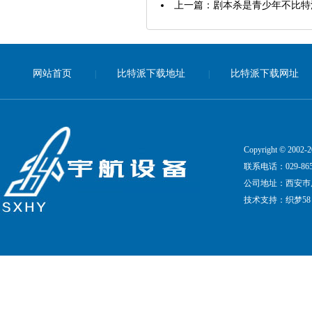
上一篇：
剧本杀是青少年不比特
网站首页
比特派下载地址
比特派下载网址
|
|
Copyright © 20
联系电话：029-8651
公司地址：西安巿凤
技术支持：
织梦58