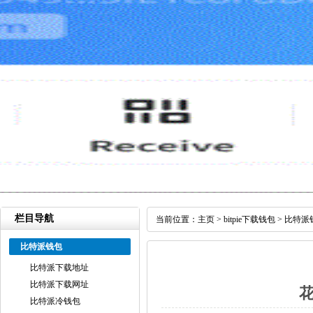
栏目导航
当前位置：
主页
>
bitpie下载钱包
>
比特派
比特派钱包
比特派下载地址
比特派下载网址
比特派冷钱包