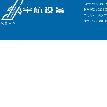
Copyright © 20
联系电话：029-8651
公司地址：西安巿凤
技术支持：
织梦58