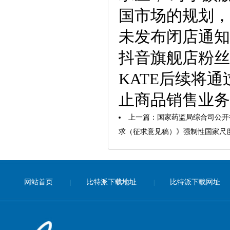
国市场的规划，
未发布闭店通知
抖音旗舰店粉丝
KATE后续将
止商品销售业务
上一篇：
国家药监局综合司公开
求（征求意见稿）》强制性国家尺
网站首页
比特派下载地址
比特派下载网址
|
|