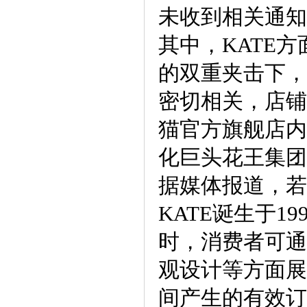
未收到相关通知
其中，KATE
的双重夹击下，
密切相关，店铺
猫官方旗舰店内
化巨头花王集团
据媒体报道，若
KATE诞生于1
时，消费者可通
观设计等方面展现
间产生的有效订