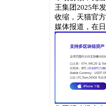
王集团2025年
收缩，天猫官方
媒体报道，在日