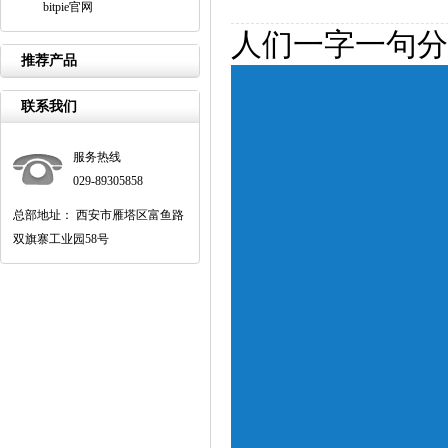
bitpie官网
人们一字一句分
推荐产品
联系我们
服务热线
029-89305858
总部地址： 西安市雁塔区富鱼路
双旗寨工业园58号