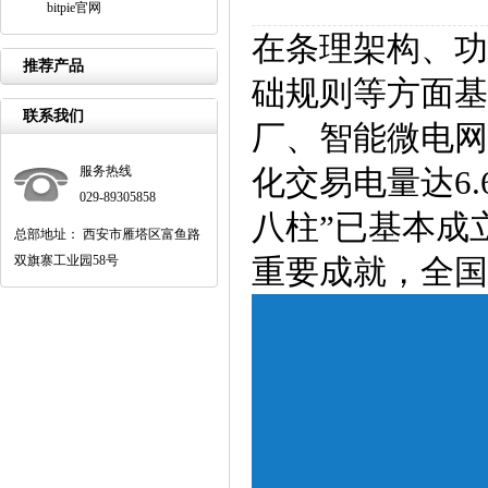
bitpie官网
在条理架构、功
推荐产品
础规则等方面基
联系我们
厂、智能微电网
服务热线
化交易电量达6
029-89305858
八柱”已基本成
总部地址： 西安市雁塔区富鱼路
双旗寨工业园58号
重要成就，全国