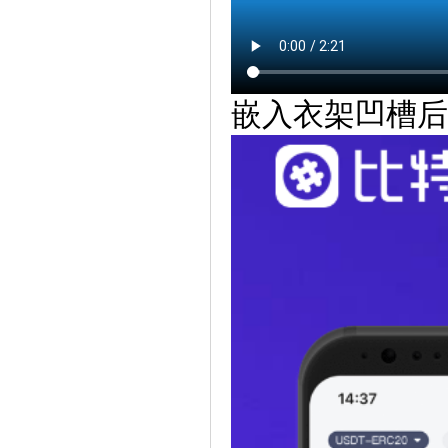
嵌入衣架凹槽后