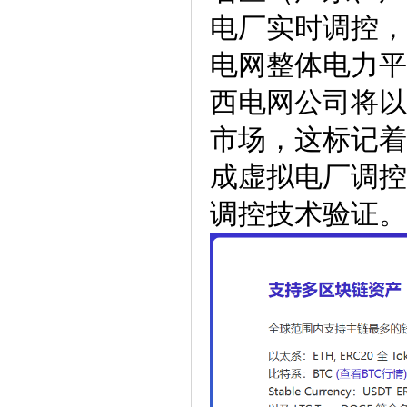
电厂实时调控，
电网整体电力平
西电网公司将以
市场，这标记着
成虚拟电厂调控
调控技术验证。