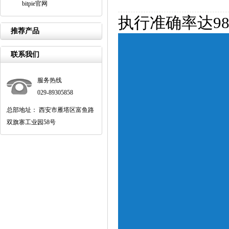
bitpie官网
执行准确率达98
推荐产品
联系我们
服务热线
029-89305858
总部地址： 西安市雁塔区富鱼路
双旗寨工业园58号