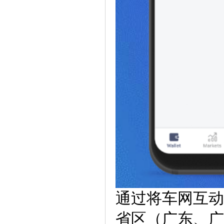
通过将车网互动
省区（广东、广