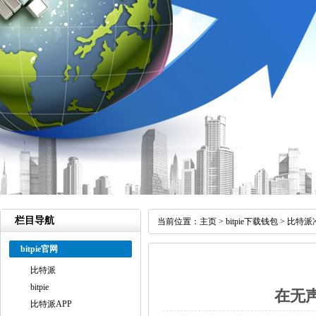
栏目导航
当前位置：
主页
>
bitpie下载钱包
>
比特派
bitpie官网
比特派
bitpie
在无声
比特派APP