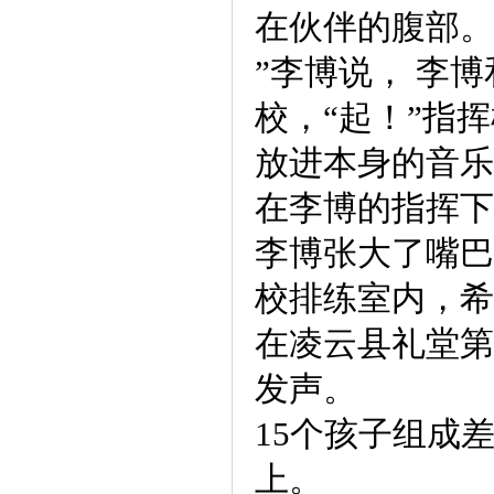
在伙伴的腹部。
”李博说， 李
校，“起！”指
放进本身的音乐
在李博的指挥下
李博张大了嘴巴
校排练室内，希
在凌云县礼堂第
发声。
15个孩子组成
上。