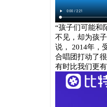
“孩子们可能和
不见，却为孩子
说， 2014年
合唱团打动了很
有时比我们更有