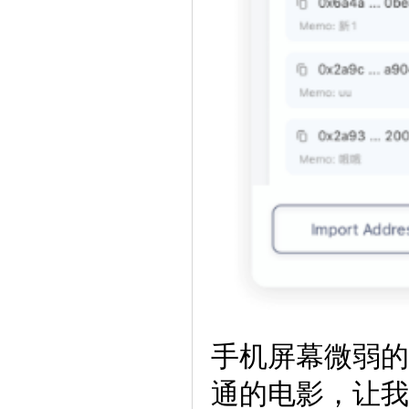
手机屏幕微弱的
通的电影，让我