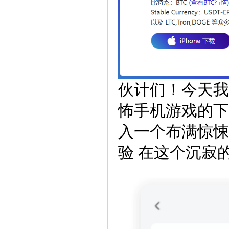
伙计们！今天我
怖手机游戏的下
入一个布满惊悚
验 在这个沉寂