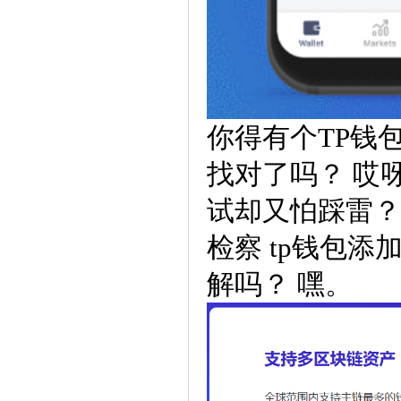
你得有个TP钱
找对了吗？ 哎
试却又怕踩雷？首先，
检察 tp钱包添
解吗？ 嘿。