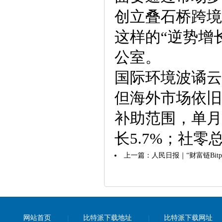
创立叠石桥跨境
这样的“逆势增
公室。
国际环境波谲云
但海外市场依旧
补助范围，单月
长5.7%；社零
上一篇：
人民日报｜“财富链Bitpi
网站首页
比特派下载地址
比特派下载网址
|
|