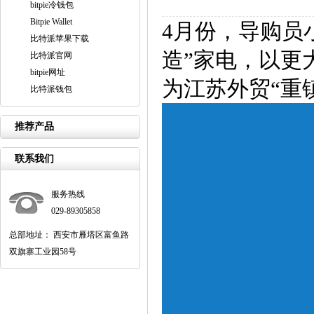
bitpie冷钱包
Bitpie Wallet
4月份，导购员
比特派苹果下载
造”家电，以更
比特派官网
bitpie网址
为江苏外贸“重
比特派钱包
推荐产品
联系我们
服务热线
029-89305858
总部地址： 西安市雁塔区富鱼路
双旗寨工业园58号