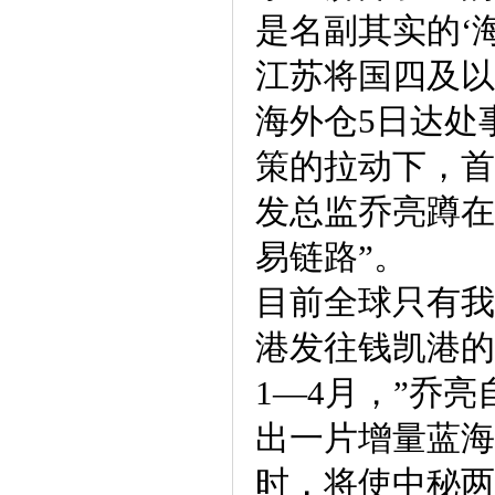
是名副其实的‘
江苏将国四及以
海外仓5日达处
策的拉动下，首
发总监乔亮蹲在
易链路”。
目前全球只有我
港发往钱凯港的
1—4月，”乔
出一片增量蓝海
时，将使中秘两