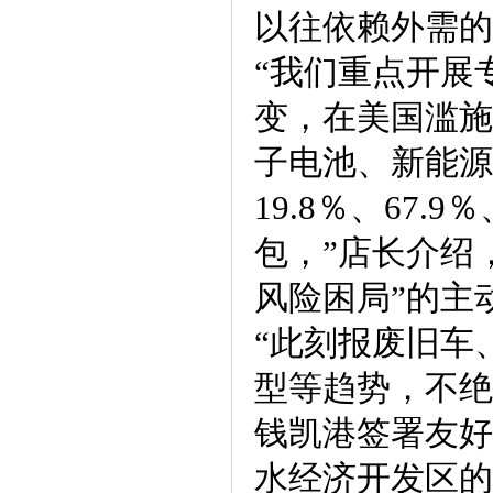
以往依赖外需的
“我们重点开展
变，在美国滥施
子电池、新能源
19.8％、67.
包，”店长介绍
风险困局”的主
“此刻报废旧车
型等趋势，不绝
钱凯港签署友好
水经济开发区的