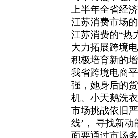
上半年全省经济
江苏消费市场的
江苏消费的“热
大力拓展跨境电
积极培育新的增
我省跨境电商平
强，她身后的货
机、小天鹅洗衣
市场挑战依旧严
线’， 寻找新
面要通过市场多