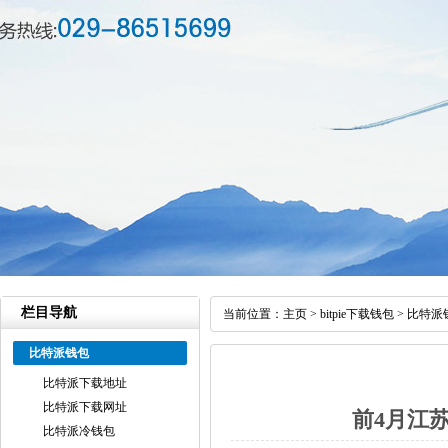
栏目导航
当前位置：
主页
>
bitpie下载钱包
>
比特派
比特派钱包
比特派下载地址
比特派下载网址
前4月江苏
比特派冷钱包