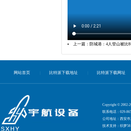
上一篇：
防城港：4人登山被比
网站首页
比特派下载地址
比特派下载网址
|
|
Copyright © 20
联系电话：029-8651
公司地址：西安巿凤
技术支持：
织梦58