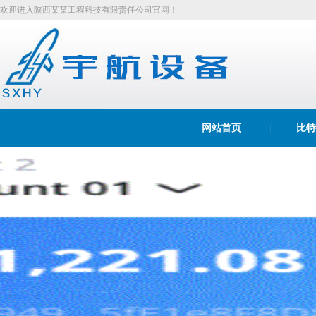
欢迎进入陕西某某工程科技有限责任公司官网！
网站首页
比特
|
bitpie冷钱包
Bitpie Wallet
|
|
|