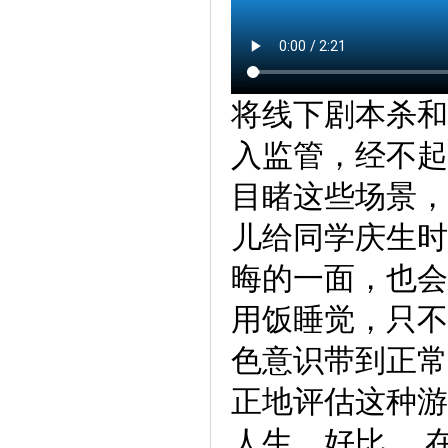
将线下剧本杀和
入监管，经不起
目睹这些场景，
儿给同学庆生时
晦的一面，也会
用饭睡觉，只不
色意识带到正常
正地评估这种游
人生，好比， 