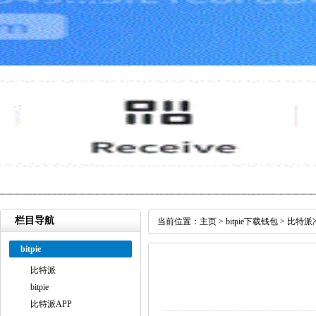
栏目导航
当前位置：
主页
>
bitpie下载钱包
>
比特派
bitpie
比特派
bitpie
比特派APP