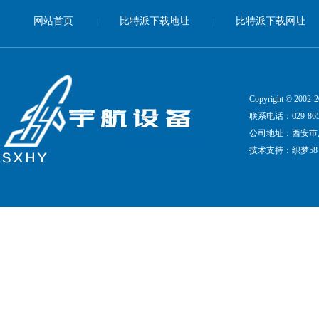
网站首页
比特派下载地址
比特派下载网址
|
|
Copyright © 20
联系电话：029-8651
公司地址：西安巿凤
技术支持：
织梦58