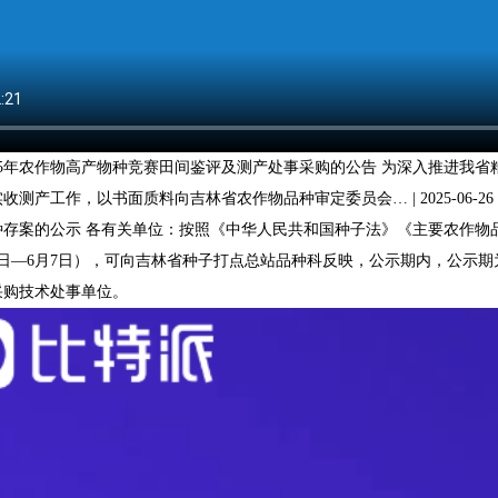
25年农作物高产物种竞赛田间鉴评及测产处事采购的公告 为深入推进我
测产工作，以书面质料向吉林省农作物品种审定委员会… | 2025-06-26 
种存案的公示 各有关单位：按照《中华人民共和国种子法》《主要农作物
30日—6月7日），可向吉林省种子打点总站品种科反映，公示期内，公示期为30
采购技术处事单位。