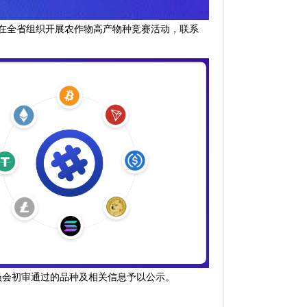
续在全省组织开展农作物高产物种竞赛活动，联系
员会初审通过的品种及相关信息予以公示。