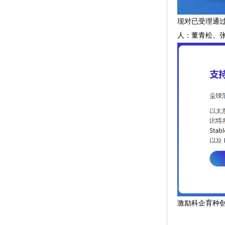
现对已受理通
人：董青松、张瀚
激励科企育种