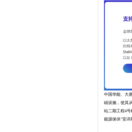
中国华能、大
础设施，使其
站二期工程4号
能源保供“安详