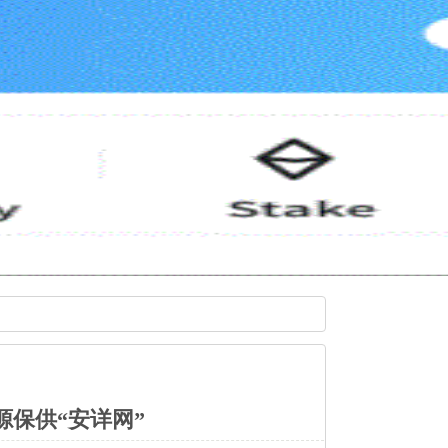
源保供“安详网”