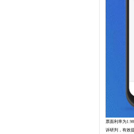
票面利率为1.
诉研判，有效提