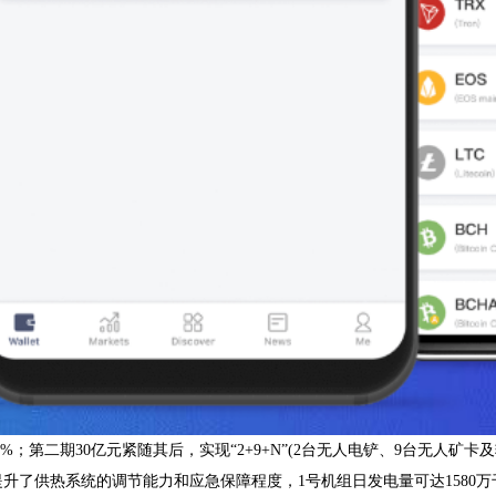
98%；第二期30亿元紧随其后，实现“2+9+N”(2台无人电铲、9台无人
升了供热系统的调节能力和应急保障程度，1号机组日发电量可达1580万