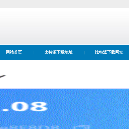
网站首页
比特派下载地址
比特派下载网址
|
|
比特派冷钱包
Bitpie Wallet
比特派苹果下载
比特派官网
|
|