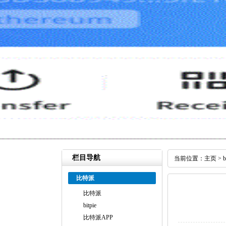
栏目导航
当前位置：
主页
>
比特派
比特派
bitpie
比特派APP